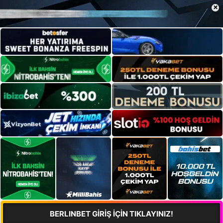
×
BERLINBET GİRİŞ İÇİN TIKLAYINIZ!