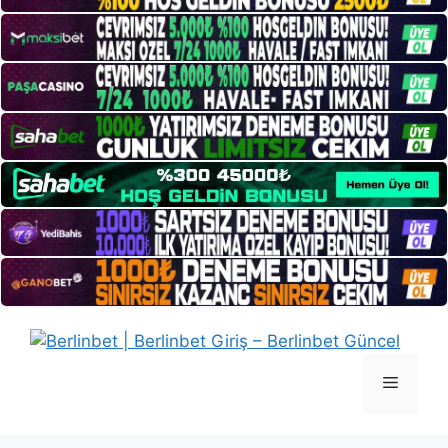
İçeriğe
atla
Menü