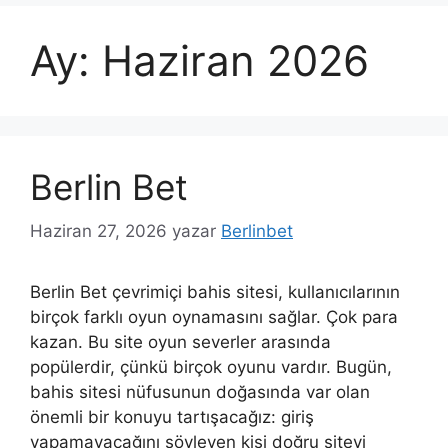
Ay:
Haziran 2026
Berlin Bet
Haziran 27, 2026
yazar
Berlinbet
Berlin Bet çevrimiçi bahis sitesi, kullanıcılarının
birçok farklı oyun oynamasını sağlar. Çok para
kazan. Bu site oyun severler arasında
popülerdir, çünkü birçok oyunu vardır. Bugün,
bahis sitesi nüfusunun doğasında var olan
önemli bir konuyu tartışacağız: giriş
yapamayacağını söyleyen kişi doğru siteyi