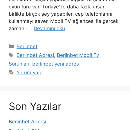
oyun türü var. Türkiye’de daha fazla insan
birlikte birçok şey yapabilen cep telefonlarını
kullanmayı sever. Mobil TV eğlencesi ile gerçek
zamanlı …
Devamını oku
Kategoriler
Berlinbet
Etiketler
Berlinbet Adresi
,
Berlinbet Mobil Tv
Sorunları
,
berlinbet yeni adres
Yorum yap
Son Yazılar
Berlinbet Adresi