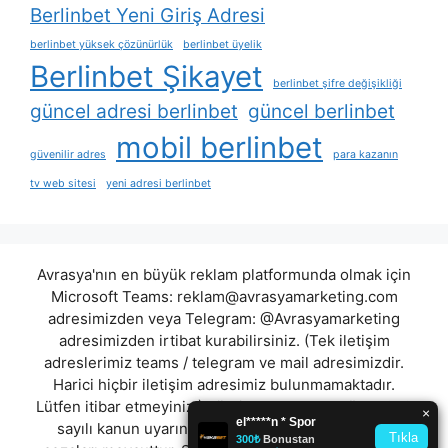
Berlinbet Yeni Giriş Adresi
berlinbet yüksek çözünürlük
berlinbet üyelik
Berlinbet Şikayet
berlinbet şifre değişikliği
güncel adresi berlinbet
güncel berlinbet
mobil berlinbet
güvenilir adres
para kazanın
tv web sitesi
yeni adresi berlinbet
Avrasya'nın en büyük reklam platformunda olmak için
Microsoft Teams:
reklam@avrasyamarketing.com
adresimizden veya Telegram: @Avrasyamarketing
adresimizden irtibat kurabilirsiniz. (Tek iletişim
adreslerimiz teams / telegram ve mail adresimizdir.
Harici hiçbir iletişim adresimiz bulunmamaktadır.
Lütfen itibar etmeyiniz.) Türkiye yasalarına göre 7258
sayılı kanun uyarınca yasa dışı bahis oynamanın