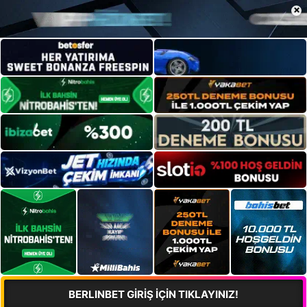
×
BERLINBET GİRİŞ İÇİN TIKLAYINIZ!