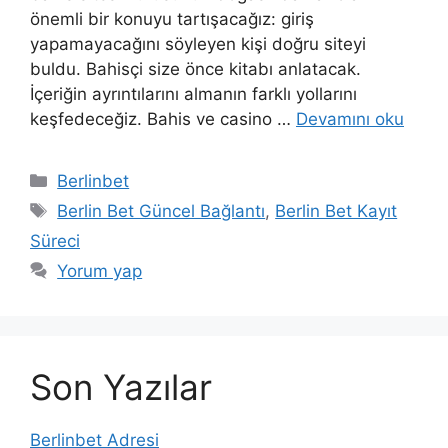
önemli bir konuyu tartışacağız: giriş
yapamayacağını söyleyen kişi doğru siteyi
buldu. Bahisçi size önce kitabı anlatacak.
İçeriğin ayrıntılarını almanın farklı yollarını
keşfedeceğiz. Bahis ve casino …
Devamını oku
Kategoriler
Berlinbet
Etiketler
Berlin Bet Güncel Bağlantı
,
Berlin Bet Kayıt
Süreci
Yorum yap
Son Yazılar
Berlinbet Adresi