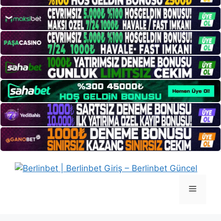
İçeriğe
atla
Menü