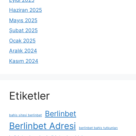
Haziran 2025
Mayıs 2025
Şubat 2025
Ocak 2025
Aralık 2024
Kasım 2024
Etiketler
Berlinbet
bahis sitesi berlinbet
Berlinbet Adresi
berlinbet bahis tutkunları