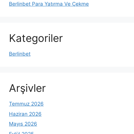
Berlinbet Para Yatırma Ve Çekme
Kategoriler
Berlinbet
Arşivler
Temmuz 2026
Haziran 2026
Mayıs 2026
Eylül 2025