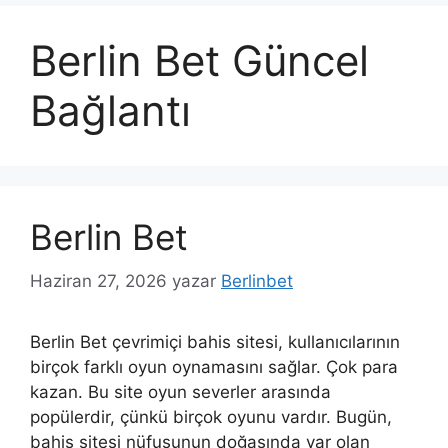
Berlin Bet Güncel
Bağlantı
Berlin Bet
Haziran 27, 2026
yazar
Berlinbet
Berlin Bet çevrimiçi bahis sitesi, kullanıcılarının
birçok farklı oyun oynamasını sağlar. Çok para
kazan. Bu site oyun severler arasında
popülerdir, çünkü birçok oyunu vardır. Bugün,
bahis sitesi nüfusunun doğasında var olan