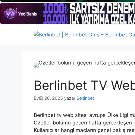
İçeriğe
atla
Berlinbet TV Web
Eylül 20, 2025
yazar
Berlinbet
Berlinbet tv web sitesi avrupa Ülke Ligi 
Özetler bölümü geçen hafta gerçekleşen ma
Kullanıcılar hangi maçların genel bakış res