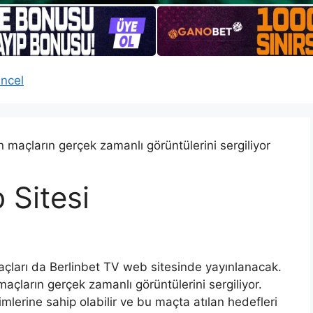
 Sitesi
maçları da Berlinbet TV web sitesinde yayınlanacak.
çların gerçek zamanlı görüntülerini sergiliyor.
imlerine sahip olabilir ve bu maçta atılan hedefleri