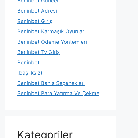
Berlinbet Güncel
Berlinbet Adresi
Berlinbet Giriş
Berlinbet Karmaşık Oyunlar
Berlinbet Ödeme Yöntemleri
Berlinbet Tv Giriş
Berlinbet
(başlıksız)
Berlinbet Bahis Seçenekleri
Berlinbet Para Yatırma Ve Çekme
Kategoriler