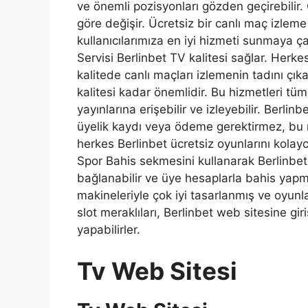
ve önemli pozisyonları gözden geçirebilir
göre değişir. Ücretsiz bir canlı maç izlem
kullanıcılarımıza en iyi hizmeti sunmaya ça
Servisi Berlinbet TV kalitesi sağlar. Herk
kalitede canlı maçları izlemenin tadını çıka
kalitesi kadar önemlidir. Bu hizmetleri tüm
yayınlarına erişebilir ve izleyebilir. Berlin
üyelik kaydı veya ödeme gerektirmez, bu nede
herkes Berlinbet ücretsiz oyunlarını kolayca
Spor Bahis sekmesini kullanarak Berlinbet b
bağlanabilir ve üye hesaplarla bahis yapmay
makineleriyle çok iyi tasarlanmış ve oyunla
slot meraklıları, Berlinbet web sitesine g
yapabilirler.
Tv Web Sitesi