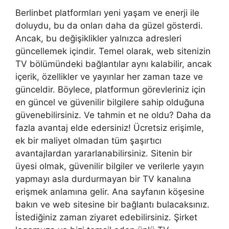
Berlinbet platformları yeni yaşam ve enerji ile
doluydu, bu da onları daha da güzel gösterdi.
Ancak, bu değişiklikler yalnızca adresleri
güncellemek içindir. Temel olarak, web sitenizin
TV bölümündeki bağlantılar aynı kalabilir, ancak
içerik, özellikler ve yayınlar her zaman taze ve
günceldir. Böylece, platformun görevleriniz için
en güncel ve güvenilir bilgilere sahip olduğuna
güvenebilirsiniz. Ve tahmin et ne oldu? Daha da
fazla avantaj elde edersiniz! Ücretsiz erişimle,
ek bir maliyet olmadan tüm şaşırtıcı
avantajlardan yararlanabilirsiniz. Sitenin bir
üyesi olmak, güvenilir bilgiler ve verilerle yayın
yapmayı asla durdurmayan bir TV kanalına
erişmek anlamına gelir. Ana sayfanın köşesine
bakın ve web sitesine bir bağlantı bulacaksınız.
İstediğiniz zaman ziyaret edebilirsiniz. Şirket