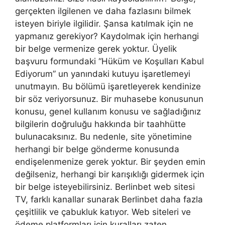
gerçekten ilgilenen ve daha fazlasını bilmek
isteyen biriyle ilgilidir. Şansa katılmak için ne
yapmanız gerekiyor? Kaydolmak için herhangi
bir belge vermenize gerek yoktur. Üyelik
başvuru formundaki “Hüküm ve Koşulları Kabul
Ediyorum” un yanındaki kutuyu işaretlemeyi
unutmayın. Bu bölümü işaretleyerek kendinize
bir söz veriyorsunuz. Bir muhasebe konusunun
konusu, genel kullanım konusu ve sağladığınız
bilgilerin doğruluğu hakkında bir taahhütte
bulunacaksınız. Bu nedenle, site yönetimine
herhangi bir belge gönderme konusunda
endişelenmenize gerek yoktur. Bir şeyden emin
değilseniz, herhangi bir karışıklığı gidermek için
bir belge isteyebilirsiniz. Berlinbet web sitesi
TV, farklı kanallar sunarak Berlinbet daha fazla
çeşitlilik ve çabukluk katıyor. Web siteleri ve
ödeme platformları için kuralları zaten