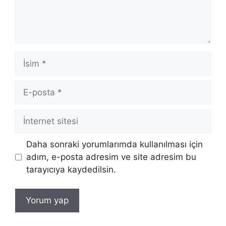
İsim
E-
posta
İnternet
sitesi
Daha sonraki yorumlarımda kullanılması için
adım, e-posta adresim ve site adresim bu
tarayıcıya kaydedilsin.