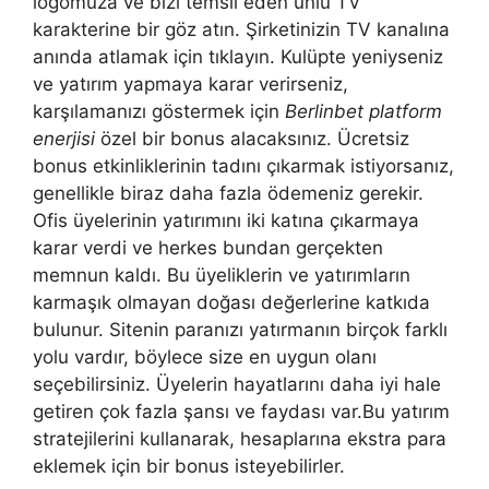
logomuza ve bizi temsil eden ünlü TV
karakterine bir göz atın. Şirketinizin TV kanalına
anında atlamak için tıklayın. Kulüpte yeniyseniz
ve yatırım yapmaya karar verirseniz,
karşılamanızı göstermek için
Berlinbet platform
enerjisi
özel bir bonus alacaksınız. Ücretsiz
bonus etkinliklerinin tadını çıkarmak istiyorsanız,
genellikle biraz daha fazla ödemeniz gerekir.
Ofis üyelerinin yatırımını iki katına çıkarmaya
karar verdi ve herkes bundan gerçekten
memnun kaldı. Bu üyeliklerin ve yatırımların
karmaşık olmayan doğası değerlerine katkıda
bulunur. Sitenin paranızı yatırmanın birçok farklı
yolu vardır, böylece size en uygun olanı
seçebilirsiniz. Üyelerin hayatlarını daha iyi hale
getiren çok fazla şansı ve faydası var.Bu yatırım
stratejilerini kullanarak, hesaplarına ekstra para
eklemek için bir bonus isteyebilirler.