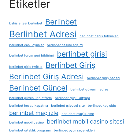
Etiketler
Berlinbet
bahis sitesi berlinbet
Berlinbet Adresi
berlinbet bahis tutkunları
berlinbet canlı oyunlar
berlinbet casino erişimi
berlinbet girisi
berlinbet forum geri bildirimi
Berlinbet Giriş
berlinbet giris twitter
Berlinbet Giriş Adresi
berlinbet giriş nedeni
Berlinbet Güncel
berlinbet güvenilir adres
berlinbet güvenilir platform
berlinbet güçlü altyapı
berlinbet hesap kapatma
berlinbet i̇şlevsel site
berlinbet kaç oldu
berlinbet maç izle
berlinbet maç i̇zleme
berlinbet mobil casino sitesi
berlinbet mobil casino
berlinbet ortaklık programı
berlinbet oyun seçenekleri