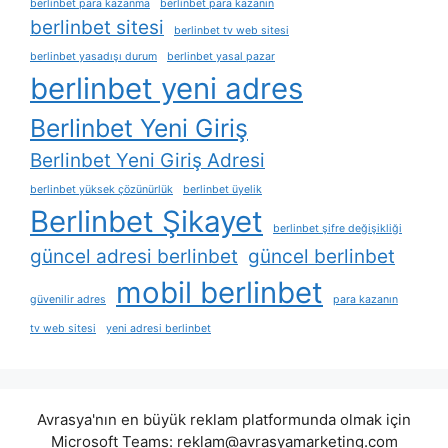
berlinbet para kazanma
berlinbet para kazanın
berlinbet sitesi
berlinbet tv web sitesi
berlinbet yasadışı durum
berlinbet yasal pazar
berlinbet yeni adres
Berlinbet Yeni Giriş
Berlinbet Yeni Giriş Adresi
berlinbet yüksek çözünürlük
berlinbet üyelik
Berlinbet Şikayet
berlinbet şifre değişikliği
güncel adresi berlinbet
güncel berlinbet
mobil berlinbet
güvenilir adres
para kazanın
tv web sitesi
yeni adresi berlinbet
Avrasya'nın en büyük reklam platformunda olmak için
Microsoft Teams:
reklam@avrasyamarketing.com