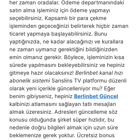
her zaman oradalar. Ödeme departmanındaki
satın alma işleminiz için ödeme yapmayı
seçebilirsiniz. Kapsamlı bir para çekme
işleminden geçeceğinizi belirterek hiçbir zaman
ticaret yapmaya başlayabilirsiniz. Bunu
yaptığınızda, ne kadar alacağınızı ve kurallara
ne zaman uymanız gerektiğini bildiğinizden
emin olmanız gerekir. Böylece, işleminizin kısa
sürede yapılmasını bekleyebilirsiniz ve hepiniz
gitmeye hazır olacaksınız!
Berlinbet kanal hızı
abonelik sistemi
Sanslins TV platformu düzenli
olarak yeni içerikle güncelleniyor mu? Eğer
benim gibiyseniz, hepiniz
Berlinbet Güncel
kalbinizi atlamasını sağlayan tatlı mesajları
almak üzeresiniz. Adresleri güncelleme söz
konusu olduğunda şirket süper hızlıdır, bu
nedenle doğru bilgileri almak için uzun süre
beklemenize gerek yoktur. Ücretsiz bonus