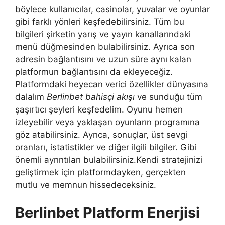
böylece kullanıcılar, casinolar, yuvalar ve oyunlar
gibi farklı yönleri keşfedebilirsiniz. Tüm bu
bilgileri şirketin yarış ve yayın kanallarındaki
menü düğmesinden bulabilirsiniz. Ayrıca son
adresin bağlantısını ve uzun süre aynı kalan
platformun bağlantısını da ekleyeceğiz.
Platformdaki heyecan verici özellikler dünyasına
dalalım
Berlinbet bahisçi akışı
ve sunduğu tüm
şaşırtıcı şeyleri keşfedelim. Oyunu hemen
izleyebilir veya yaklaşan oyunların programına
göz atabilirsiniz. Ayrıca, sonuçlar, üst sevgi
oranları, istatistikler ve diğer ilgili bilgiler. Gibi
önemli ayrıntıları bulabilirsiniz.Kendi stratejinizi
geliştirmek için platformdayken, gerçekten
mutlu ve memnun hissedeceksiniz.
Berlinbet Platform Enerjisi