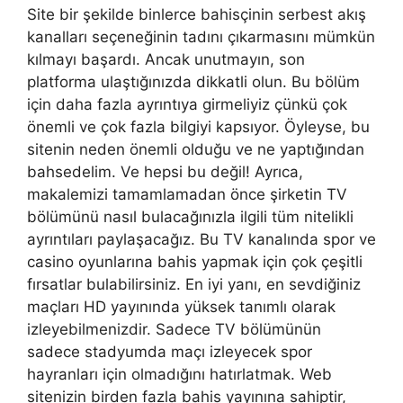
Site bir şekilde binlerce bahisçinin serbest akış
kanalları seçeneğinin tadını çıkarmasını mümkün
kılmayı başardı. Ancak unutmayın, son
platforma ulaştığınızda dikkatli olun. Bu bölüm
için daha fazla ayrıntıya girmeliyiz çünkü çok
önemli ve çok fazla bilgiyi kapsıyor. Öyleyse, bu
sitenin neden önemli olduğu ve ne yaptığından
bahsedelim. Ve hepsi bu değil! Ayrıca,
makalemizi tamamlamadan önce şirketin TV
bölümünü nasıl bulacağınızla ilgili tüm nitelikli
ayrıntıları paylaşacağız. Bu TV kanalında spor ve
casino oyunlarına bahis yapmak için çok çeşitli
fırsatlar bulabilirsiniz. En iyi yanı, en sevdiğiniz
maçları HD yayınında yüksek tanımlı olarak
izleyebilmenizdir. Sadece TV bölümünün
sadece stadyumda maçı izleyecek spor
hayranları için olmadığını hatırlatmak. Web
sitenizin birden fazla bahis yayınına sahiptir,