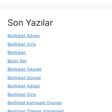
Son Yazılar
Berlinbet Adresi
Berlinbet Giriş
Berlinbet
Berlin Bet
Berlinbet Şikayet
Berlinbet Güncel
Berlinbet Adresi
Berlinbet Giriş
Berlinbet Karmaşık Oyunlar
Berlinbet Ödeme Yöntemleri