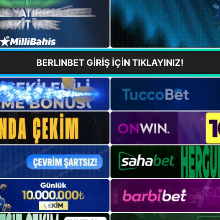
BERLINBET GİRİŞ İÇİN TIKLAYINIZ!