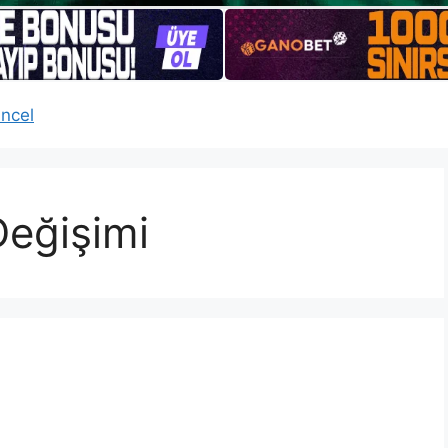
Değişimi