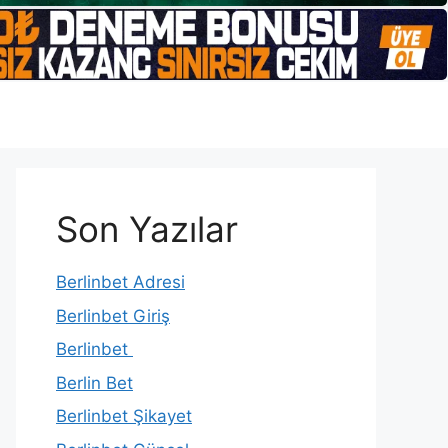
Son Yazılar
Berlinbet Adresi
Berlinbet Giriş
Berlinbet
Berlin Bet
Berlinbet Şikayet