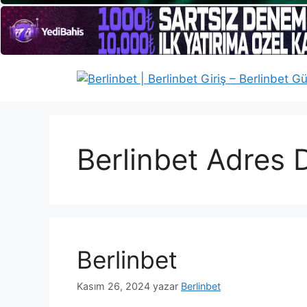
İçeriğe
atla
Berlinbet Adres 
Berlinbet
Kasım 26, 2024
yazar
Berlinbet