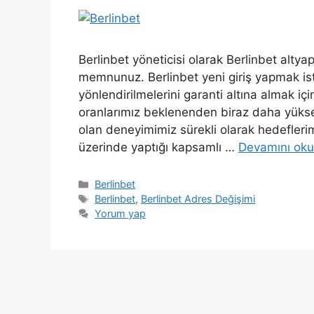
Berlinbet yöneticisi olarak Berlinbet alty
memnunuz. Berlinbet yeni giriş yapmak is
yönlendirilmelerini garanti altına almak i
oranlarımız beklenenden biraz daha yüksek
olan deneyimimiz sürekli olarak hedeflerim
üzerinde yaptığı kapsamlı …
Devamını oku
Kategoriler
Berlinbet
Etiketler
Berlinbet
,
Berlinbet Adres Değişimi
Yorum yap