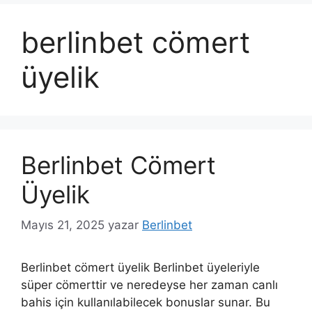
berlinbet cömert
üyelik
Berlinbet Cömert
Üyelik
Mayıs 21, 2025
yazar
Berlinbet
Berlinbet cömert üyelik Berlinbet üyeleriyle
süper cömerttir ve neredeyse her zaman canlı
bahis için kullanılabilecek bonuslar sunar. Bu