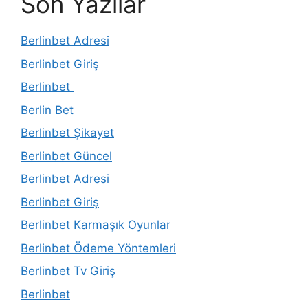
Son Yazılar
Berlinbet Adresi
Berlinbet Giriş
Berlinbet
Berlin Bet
Berlinbet Şikayet
Berlinbet Güncel
Berlinbet Adresi
Berlinbet Giriş
Berlinbet Karmaşık Oyunlar
Berlinbet Ödeme Yöntemleri
Berlinbet Tv Giriş
Berlinbet