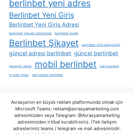
berlinbet yeni adres
Berlinbet Yeni Giriş
Berlinbet Yeni Giriş Adresi
berlinbet yüksek çözünürlük
berlinbet üyelik
Berlinbet Şikayet
berlinbet şifre değişikliği
güncel adresi berlinbet
güncel berlinbet
mobil berlinbet
güvenilir adres
para kazanın
tv web sitesi
yeni adresi berlinbet
Avrasya'nın en büyük reklam platformunda olmak için
Microsoft Teams:
reklam@avrasyamarketing.com
adresimizden veya Telegram: @Avrasyamarketing
adresimizden irtibat kurabilirsiniz. (Tek iletişim
adreslerimiz teams / telegram ve mail adresimizdir.