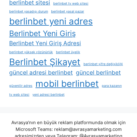
berlinbet sitesi
berlinbet tv web sitesi
berlinbet yasadışı durum
berlinbet yasal pazar
berlinbet yeni adres
Berlinbet Yeni Giriş
Berlinbet Yeni Giriş Adresi
berlinbet yüksek çözünürlük
berlinbet üyelik
Berlinbet Şikayet
berlinbet şifre değişikliği
güncel adresi berlinbet
güncel berlinbet
mobil berlinbet
güvenilir adres
para kazanın
tv web sitesi
yeni adresi berlinbet
Avrasya'nın en büyük reklam platformunda olmak için
Microsoft Teams:
reklam@avrasyamarketing.com
adresimizden veya Telegram: @Avrasyamarketing