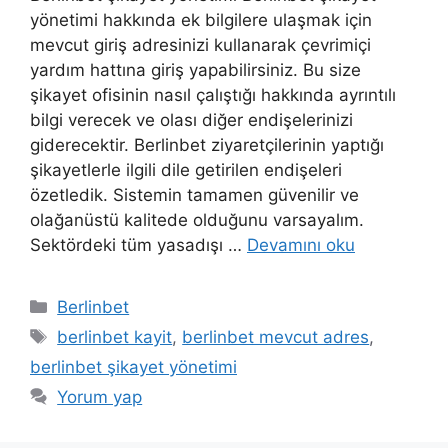
yönetimi hakkında ek bilgilere ulaşmak için
mevcut giriş adresinizi kullanarak çevrimiçi
yardım hattına giriş yapabilirsiniz. Bu size
şikayet ofisinin nasıl çalıştığı hakkında ayrıntılı
bilgi verecek ve olası diğer endişelerinizi
giderecektir. Berlinbet ziyaretçilerinin yaptığı
şikayetlerle ilgili dile getirilen endişeleri
özetledik. Sistemin tamamen güvenilir ve
olağanüstü kalitede olduğunu varsayalım.
Sektördeki tüm yasadışı …
Devamını oku
Kategoriler
Berlinbet
Etiketler
berlinbet kayit
,
berlinbet mevcut adres
,
berlinbet şikayet yönetimi
Yorum yap