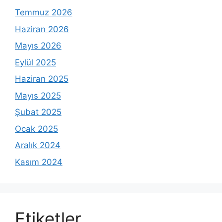
Temmuz 2026
Haziran 2026
Mayıs 2026
Eylül 2025
Haziran 2025
Mayıs 2025
Şubat 2025
Ocak 2025
Aralık 2024
Kasım 2024
Etiketler