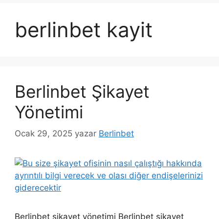
berlinbet kayit
Berlinbet Şikayet
Yönetimi
Ocak 29, 2025
yazar
Berlinbet
Berlinbet şikayet yönetimi Berlinbet şikayet